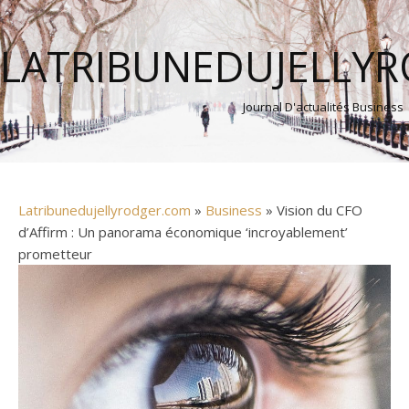
LATRIBUNEDUJELLY
Journal D'actualités Business
Latribunedujellyrodger.com
»
Business
» Vision du CFO
d’Affirm : Un panorama économique ‘incroyablement’
prometteur