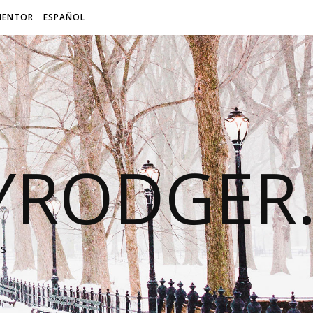
MENTOR
ESPAÑOL
LYRODGER
ss