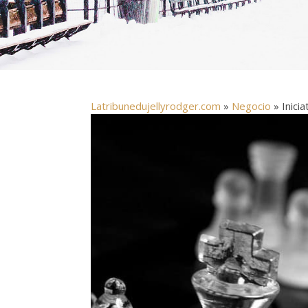
Latribunedujellyrodger.com
»
Negocio
» Inici