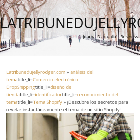
LATRIBUNEDUJELLY
Journal D'actualités Business
Latribunedujellyrodger.com
»
análisis del
tema
title_li=
Comercio electrónico
DropShipping
title_li=
diseño de
tienda
title_li=
identificador
title_li=
reconocimiento del
tema
title_li=
Tema Shopify
» ¡Descubre los secretos para
revelar instantáneamente el tema de un sitio Shopify!