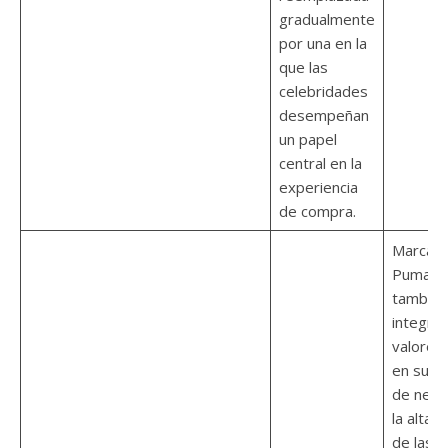
gradualmente
por una en la
que las
celebridades
desempeñan
un papel
central en la
experiencia
de compra.
Marcas
Puma y 
también
integra
valores 
en sus 
de nego
la alta v
de las