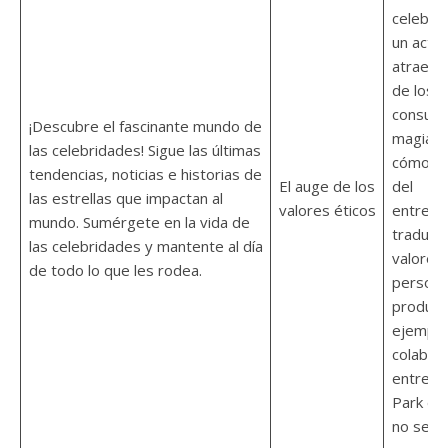
celebri
un activ
atrae la
de los
consumi
¡Descubre el fascinante mundo de
magia r
las celebridades! Sigue las últimas
cómo lo
tendencias, noticias e historias de
El auge de los
del
las estrellas que impactan al
valores éticos
entrete
mundo. Sumérgete en la vida de
traduce
las celebridades y mantente al día
valores
de todo lo que les rodea.
persona
product
ejemplo,
colabor
entre P
Park de
no se lim