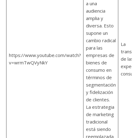
a una
audiencia
amplia y
diversa. Esto
supone un
cambio radical
La
para las
transfo
https://www.youtube.com/watch?
empresas de
de las
v=wrmTwQVyNkY
bienes de
expecta
consumo en
consumi
términos de
segmentación
y fidelización
de clientes.
La estrategia
de marketing
tradicional
está siendo
reemplazada