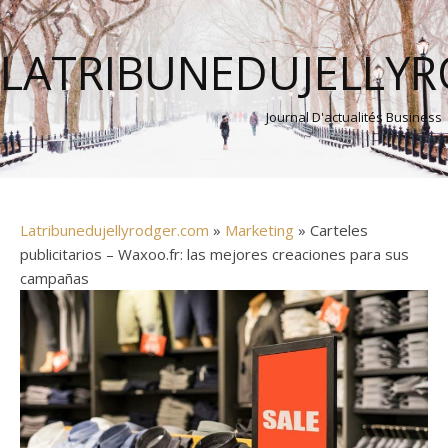
LATRIBUNEDUJELLY
Journal D'actualités Business
Latribunedujellyrodger.com
»
Marketing
» Carteles
publicitarios – Waxoo.fr: las mejores creaciones para sus
campañas